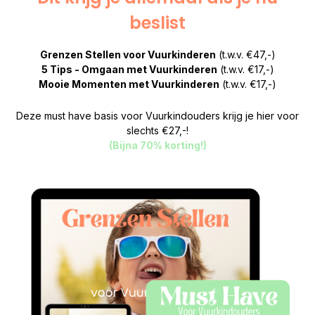
beslist
Grenzen Stellen voor Vuurkinderen
(t.w.v. €47,-)
5 Tips - Omgaan met Vuurkinderen
(t.w.v. €17,-)
Mooie Momenten met Vuurkinderen
(t.w.v. €17,-)
Deze must have basis voor Vuurkindouders krijg je hier voor
slechts €27,-!
(Bijna 70% korting!)