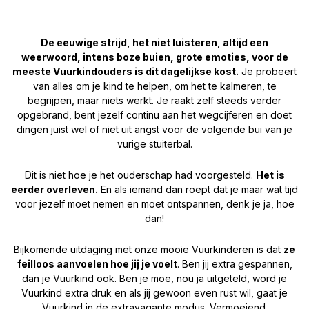
De eeuwige strijd, het niet luisteren, altijd een
weerwoord, intens boze buien, grote emoties, voor de
meeste Vuurkindouders is dit dagelijkse kost.
Je probeert
van alles om je kind te helpen, om het te kalmeren, te
begrijpen, maar niets werkt. Je raakt zelf steeds verder
opgebrand, bent jezelf continu aan het wegcijferen en doet
dingen juist wel of niet uit angst voor de volgende bui van je
vurige stuiterbal.
Dit is niet hoe je het ouderschap had voorgesteld.
Het is
eerder overleven.
En als iemand dan roept dat je maar wat tijd
voor jezelf moet nemen en moet ontspannen, denk je ja, hoe
dan!
Bijkomende uitdaging met onze mooie Vuurkinderen is dat
ze
feilloos aanvoelen hoe jij je voelt
. Ben jij extra gespannen,
dan je Vuurkind ook. Ben je moe, nou ja uitgeteld, word je
Vuurkind extra druk en als jij gewoon even rust wil, gaat je
Vuurkind in de extravagante modus. Vermoeiend.