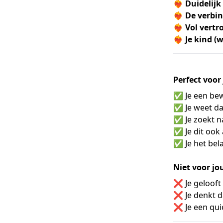
❤️‍🔥
Duidelijk
❤️‍🔥
De verbin
❤️‍🔥
Vol vertr
❤️‍🔥
Je kind (w
Perfect voor 
✅ Je een bew
✅ Je weet dat
✅ Je zoekt n
✅ Je dit ook
✅ Je het bela
Niet voor jou
❌ Je gelooft 
❌ Je denkt da
❌ Je een quic