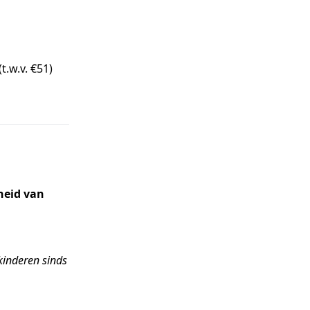
.w.v. €51)
heid van
kinderen sinds