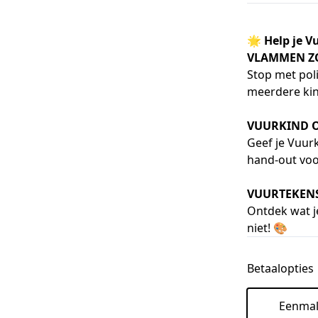
🌟
Help je V
VLAMMEN ZO
Stop met pol
meerdere kind
VUURKIND 
Geef je Vuurk
hand-out voo
VUURTEKENS
Ontdek wat je
niet! 🎨
Betaalopties
Eenmal