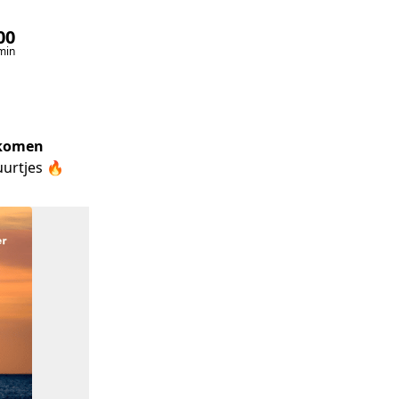
00
00
min
sec
nkomen
uurtjes 🔥