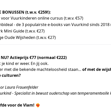
E BONUSSEN (t.w.v. €259!):
voor Vuurkinderen online cursus (t.w.v. €57)
ideal - de 3 populairste e-books van Vuurkind sinds 2018 (t
 Mini Guide (t.w.v. €27)
ge Oude Wijsheden (t.w.v. €27)
 NU?
Actieprijs €77 (normaal €222)
je kind er weer. En jij ook.
er met die bekende machteloosheid staan...
of met de wijs
 culturen?
or Laura Frauenfelder
uurkind - Specialist in bewust ouderschap van temperamentvolle 
iefde voor de Vlam!
❤️‍🔥