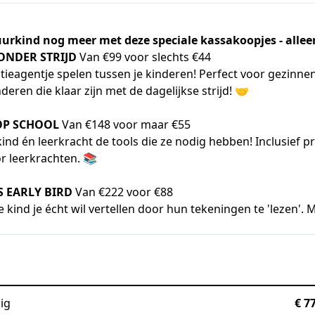
uurkind nog meer met deze speciale kassakoopjes - allee
NDER STRIJD
Van €99 voor slechts €44
itieagentje spelen tussen je kinderen! Perfect voor gezinne
eren die klaar zijn met de dagelijkse strijd! 🤝
OP SCHOOL
Van €148 voor maar €55
ind én leerkracht de tools die ze nodig hebben! Inclusief p
r leerkrachten. 📚
 EARLY BIRD
Van €222 voor €88
 kind je écht wil vertellen door hun tekeningen te 'lezen'. 
ig
€ 7