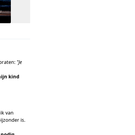
 praten:
"Je
mijn kind
ik van
ijzonder is.
t nodig