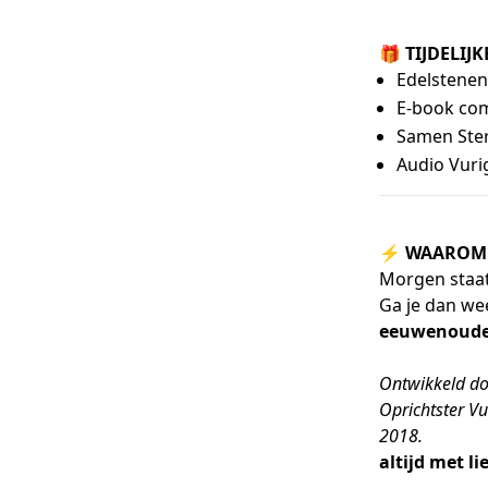
🎁
TIJDELIJK
Edelstenen 
E-book comb
Samen Sterk
Audio Vuri
⚡️
WAAROM
Morgen staat 
Ga je dan we
eeuwenoude
Ontwikkeld do
Oprichtster V
2018.
altijd met l