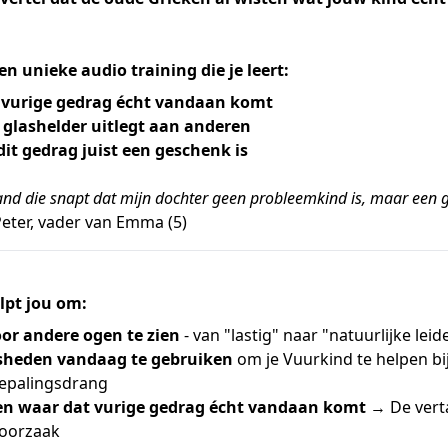
en unieke audio training die je leert:
 vurige gedrag écht vandaan komt
t glashelder uitlegt aan anderen
t gedrag juist een geschenk is
mand die snapt dat mijn dochter geen probleemkind is, maar een
Peter, vader van Emma (5)
lpt jou om:
oor andere ogen te zien
- van "lastig" naar "natuurlijke leid
sheden vandaag te gebruiken
om je Vuurkind te helpen bi
epalingsdrang
en waar dat vurige gedrag écht vandaan komt
→ De verta
 oorzaak