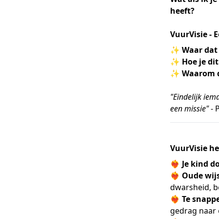
heeft?
VuurVisie - E
✨
Waar dat
✨
Hoe je di
✨
Waarom di
"Eindelijk ie
een missie"
- 
VuurVisie he
❤️‍🔥
Je kind d
❤️‍🔥
Oude wij
dwarsheid, b
❤️‍🔥
Te snapp
gedrag naar