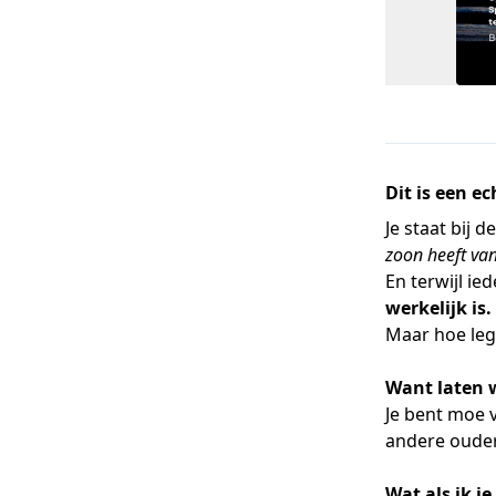
Dit is een e
Je staat bij 
zoon heeft va
En terwijl ie
werkelijk is.
Maar hoe leg j
Want laten we
Je bent moe v
andere ouders
Wat als ik j