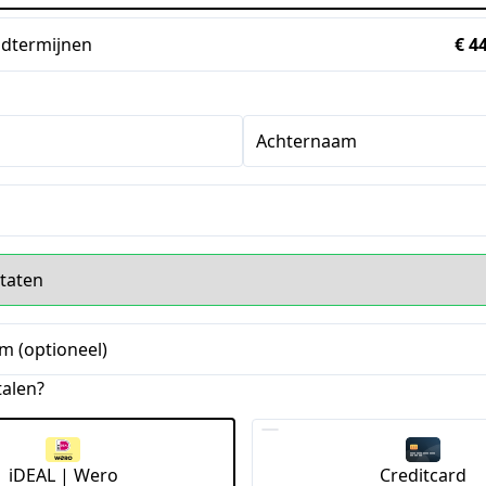
dtermijnen
€ 4
Achternaam
s
m (optioneel)
talen?
iDEAL | Wero
Creditcard