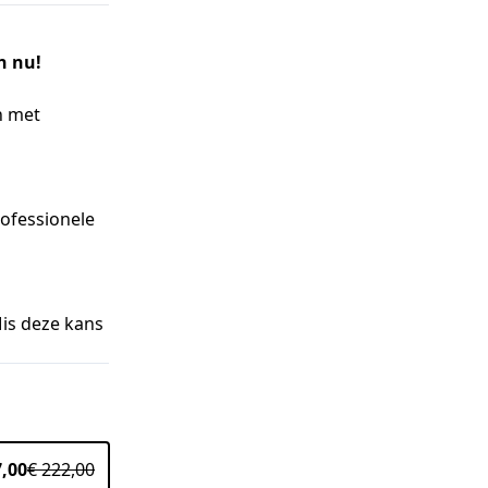
n nu!
n met
rofessionele
Mis deze kans
7,00
€ 222,00