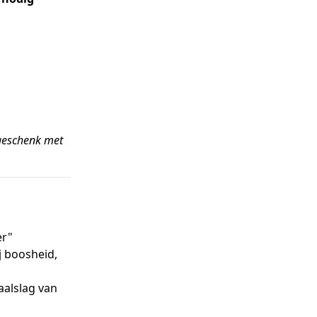
 geschenk met
er"
j boosheid,
alslag van