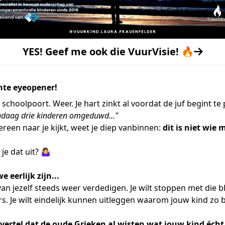
YES! Geef me ook die VuurVisie! 🔥
chte eyeopener!
de schoolpoort. Weer. Je hart zinkt al voordat de juf begint te
ndaag drie kinderen omgeduwd..."
dereen naar je kijkt, weet je diep vanbinnen:
dit is niet wie 
e dat uit? 🤷‍♀️
 eerlijk zijn...
an jezelf steeds weer verdedigen. Je wilt stoppen met die bl
. Je wilt eindelijk kunnen uitleggen waarom jouw kind zo b
e vertel dat de oude Grieken al wisten wat jouw kind éch