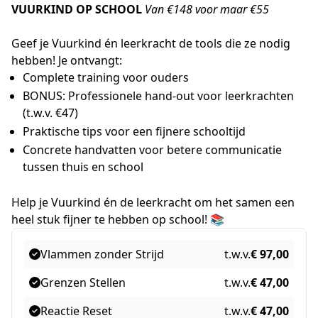
VUURKIND OP SCHOOL
Van €148 voor maar €55
Geef je Vuurkind én leerkracht de tools die ze nodig
hebben! Je ontvangt:
Complete training voor ouders
BONUS: Professionele hand-out voor leerkrachten
(t.w.v. €47)
Praktische tips voor een fijnere schooltijd
Concrete handvatten voor betere communicatie
tussen thuis en school
Help je Vuurkind én de leerkracht om het samen een
heel stuk fijner te hebben op school! 📚
Vlammen zonder Strijd
t.w.v.
€ 97,00
Grenzen Stellen
t.w.v.
€ 47,00
Reactie Reset
t.w.v.
€ 47,00