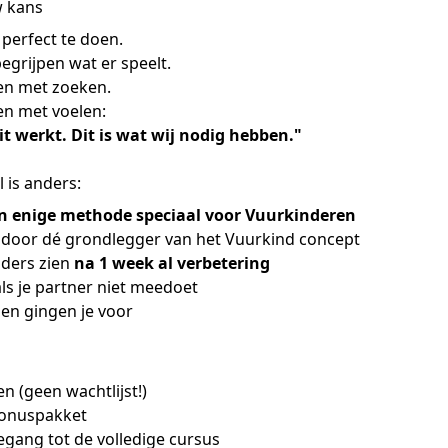
w kans
 perfect te doen.
egrijpen wat er speelt.
en met zoeken.
en met voelen:
Dit werkt. Dit is wat wij nodig hebben."
 is anders:
en enige methode speciaal voor Vuurkinderen
 door dé grondlegger van het Vuurkind concept
ouders zien
na 1 week al verbetering
ls je partner niet meedoet
nen gingen je voor
en (geen wachtlijst!)
bonuspakket
egang tot de volledige cursus