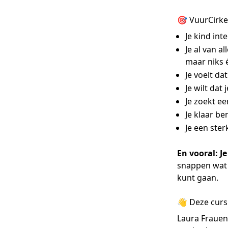
🎯 VuurCirkel 
Je kind int
Je al van a
maar niks 
Je voelt da
Je wilt dat
Je zoekt ee
Je klaar be
Je een ster
En vooral:
J
snappen wat 
kunt gaan.
👋 Deze curs
Laura Frauen