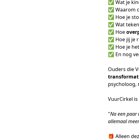
✅ Wat je ki
✅ Waarom die
✅ Hoe je sto
✅ Wat teken
✅ Hoe
over
✅ Hoe jij je 
✅ Hoe je he
✅ En nog vee
Ouders die V
transformat
psycholoog, 
VuurCirkel is 
"
Na een paar 
allemaal meer
🎁 Alleen de