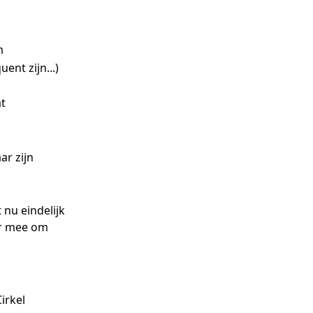
m
ent zijn...)
at
ar zijn
t nu eindelijk
er mee om
irkel