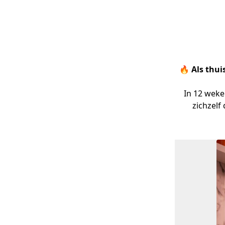
🔥 Als thuis
In 12 weken
zichzelf d