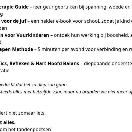
rapie Guide
– leer geur gebruiken bij spanning, woede en
ng
voor de juf
– een helder e-book voor school, zodat je kind
pen
en voor Vuurkinderen
– ontdek hun werking bij boosheid, 
d
Slapen Methode
– 5 minuten per avond voor verbinding en ru
 Tics, Reflexen & Hart-Hoofd Balans
– diepgaande onderst
atie
gedacht dat het zo diep zou gaan.
teeds alles met hetzelfde vuur, maar nu branden we niet meer o
ert niet zomaar iets.
 alles.
 om het tandenpoetsen