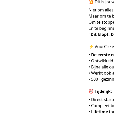
💥 Dit is jou
Niet om alles
Maar om te b
Om te stopp
En te beginn
"Dit klopt. 
⚡️ VuurCirkel
•
De eerste 
• Ontwikkeld
• Bijna alle 
• Werkt ook a
• 500+ gezin
⏰ Tijdelijk:
• Direct start
• Compleet 
•
Lifetime
to