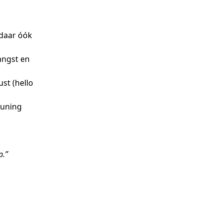
 daar óók
angst en
st (hello
euning
p.”