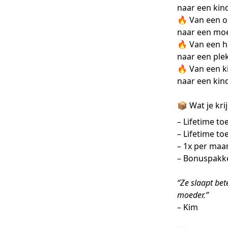
naar een kind
🔥 Van een ou
naar een moe
🔥 Van een hu
naar een plek
🔥 Van een kin
naar een kin
📦 Wat je krij
– Lifetime to
– Lifetime to
– 1x per maa
– Bonuspakke
“Ze slaapt bete
moeder.”
– Kim