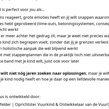
is perfect voor jou als...
ens reageert, grote emoties heeft en jij wilt snappen waaro
lles hebt geprobeerd (time-outs, beloningssystemen, consequ
écht werkt
t er meer achter het gedrag zit, maar je weet niet precies w
 je kind zich begrepen voelt, zonder dat jij je grenzen verliest
n holistische aanpak die wél blijvend werkt
nt met stappenplannen die in de praktijk toch niet uitvoerba
ke band met je kind wilt, juist ook voor later
e wilt niet nóg jaren zoeken naar oplossingen
, maar je wil
je kind nodig heeft en hoe je daar op een liefdevolle mani
us is ontwikkeld door:
felder | Oprichtster Vuurkind & Ontwikkelaar van de VuurC