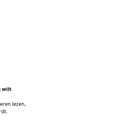
 wilt
eren lezen,
rdt.