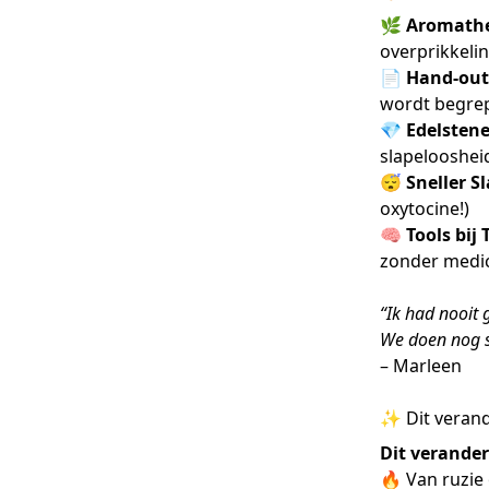
🌿
Aromathe
overprikkeli
📄
Hand-out 
wordt begre
💎
Edelsten
slapelooshei
😴
Sneller 
oxytocine!)
🧠
Tools bij
zonder medic
“Ik had nooit 
We doen nog s
– Marleen
✨ Dit verand
Dit verandert
🔥 Van ruzie