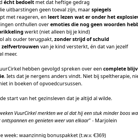
nd
écht bedoelt
met dat heftige gedrag
 uitbarstingen geen toeval zijn, maar
spiegels
pt met reageren, en
leert lezen wat er onder het explosie
ingen onthullen over
emoties die nog geen woorden heb
prikkeling
werkt (niet alleen bij je kind)
rol als ouder terugpakt,
zonder strijd of schuld
t
zelfvertrouwen
van je kind versterkt, én dat van jezelf
l meer.
uurCirkel hebben gevolgd spreken over een
complete blij
ie
. Iets dat je nergens anders vindt. Niet bij speltherapie, ni
niet in boeken of opvoedcursussen.
de start van het gezinsleven dat je altijd al wilde.
weken VuurCirkel merkten we al dat hij een stuk minder boos wa
 ontspannen en genieten weer van elkaar
" - Marjolein
ze week: waanzinnig bonuspakket (t.w.v. €369)