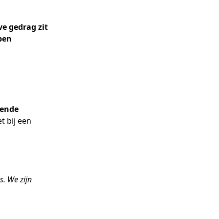
ve gedrag zit
ben
vende
et bij een
s. We zijn