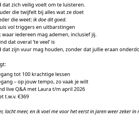
 dat zich veilig voelt om te luisteren.
der die twijfelt bij alles wat ze doet
der die weet:
ik doe dit goed.
is vol triggers en uitbarstingen
 waar iedereen mag ademen, inclusief jij.
d dat overal ‘te veel’ is
d dat zijn vuur mag houden, zonder dat jullie eraan onderd
gt:
egang tot 100 krachtige lessen
egang – op jouw tempo, zo vaak je wilt
nd live Q&A met Laura t/m april 2026
t t.w.v. €369
r, lacht meer, en ik voel me voor het eerst in jaren weer zeker in 