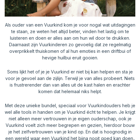
Als ouder van een Vuurkind kom je voor nogal wat uitdagingen
te staan, ze weten het altijd beter, vinden het lastig om te
luisteren en doen er alles aan om hun wil door te drukken.
Daarnaast zijn Vuurkinderen zo gevoelig dat ze regelmatig
overprikkelt thuiskomen of al hun emoties in een driftbui of
hevige huilbui eruit gooien.
Soms lijkt het of je je Vuurkind er niet bij kan helpen en sta je
voor je gevoel aan de zijlijn. Terwijl je van alles probeert. Niets
is frustrerender dan van alles uit de kast halen en erachter
komen dat helemaal niks helpt.
Met deze unieke bundel, speciaal voor Vuurkindouders heb je
wel alle tools in handen om je Vuurkind écht te helpen. Je krijgt
niet alleen meer vertrouwen in je eigen ouderschap, ook je
Vuurkind voelt zich meer begrepen en gezien, hierdoor bouw
je het zelfvertrouwen van je kind op. En dat is hoognodig in
een wereld waar een Vuurkind het bijna nooit goed kan doen..