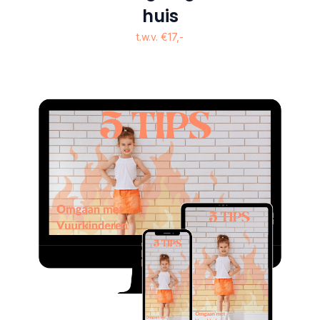
huis
t.w.v. €17,-