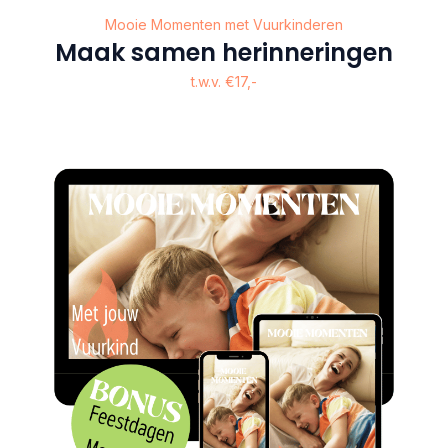
Mooie Momenten met Vuurkinderen
Maak samen herinneringen​
t.w.v. €17,-