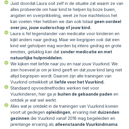
Juist doordat Laura ooit zelf in de situatie zat waarin ze van
alles probeerde om haar kind te helpen bij boze buien,
angsten en overprikkeling, weet ze hoe machteloos het
kan voelen. Hier hebben we dan ook totaal
geen oordeel
over jou, jouw ouderschap of jouw kind.
Laura is fel tegenstander van medicatie voor kinderen en
kijkt anders naar gedrag. Maar we begrijpen ook dat een
kind wel geholpen mag worden bij intens gedrag en grote
emoties, gelukkig kan dat
zonder medicatie en met
natuurlijke hulpmiddelen.
We kijken met liefde naar jou en naar jouw Vuurkind. We
zien hoeveel je om je kind geeft en dat jouw kind lang niet
altijd begrepen wordt. Daarom zijn alle trainingen van
Vuurkind ontwikkelt uit
liefde voor het Vuurkind.
Standaard opvoedmethodes werken niet voor
Vuurkinderen, hier ga je
buiten de gebaande paden
en
ontdek je wat wel werkt.
Alles wat je ontdekt in de trainingen van Vuurkind komen
voort uit gedegen
opleidingen
, ervaring met
duizenden
gezinnen
die Vuurkind vanaf 2018 mag begeleiden en
jarenlange ervaring als
alleenstaande Vuurkindmama
.