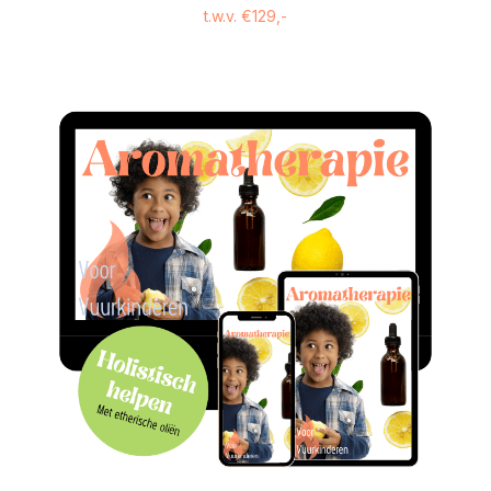
t.w.v. €129,-