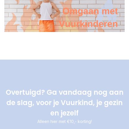
Overtuigd? Ga vandaag nog aan
de slag, voor je Vuurkind, je gezin
en jezelf
Alleen hier met €10,- korting!